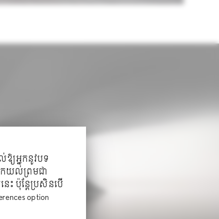
ល់ឱ្យ​អ្នកនូវបទ
្នកយល់ព្រមជា
ះ ប៉ុន្តែប្រសិនបើ​
erences option