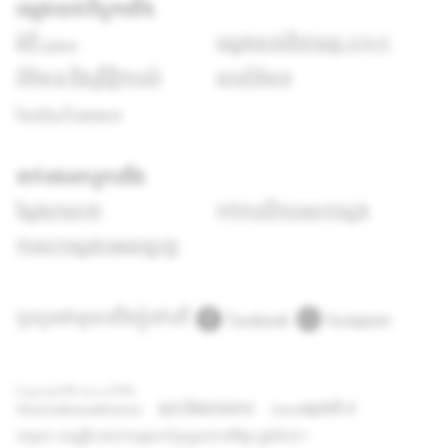
ឈ្វេងយល់ពីពួកយើង
អំពី Lexus
ឈ្វេងយល់ពីរថយន្ត LEXUS
ព័ត៌មាន និងព្រឹត្តិការណ៍
សារព័ត៌មាន
Facility Premiere
ទាក់ទង​មក​ពួក​យើង
ស្វែងរកសាខា
កក់ការបើកបរសាកល្បង
ការសាកសួរតាមអនឡាញ
ចូលរួមជាមួយយើងខ្ញុំនៅលើ
Facebook
Instagram
Copyright © Lexus
2026
Adjust cookie preferences
ច្បាប់ និងឯកជនភាព
Lexus អន្តរជាតិ
លក្ខណៈសម្បត្តិរបស់រថយន្តអាចប្រែប្រួលតាមទីផ្សារក្នុងតំបន់។