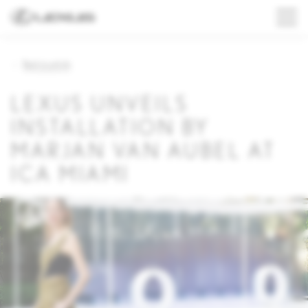
Back to article
LEXUS UNVEILS
INSTALLATION BY
MARJAN VAN AUBEL AT
ICA MIAMI