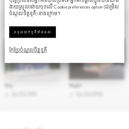
ប៉ុន្តែប្រសិនបើ​អ្នក​មិនយល់ព្រមទេ អ្នកអាចផ្លាស់ប្តូរវាបាន​យ៉ា​ង​
ងាយស្រួលដោយចុចលើ Cookie preferences option (ជម្រើស
ចំណូលចិត្តខូគី) ខាងក្រោម។
ASSETS
ទទួលយកខូគីទាំងអស់
កែប្រែចំណូលចិត្តខូគី
Day
Night
Zip
(
95.7MB
)
Zip
(
135.9MB
)