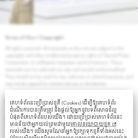
Terms of Use / Copyright
All rights reserved. All materials on this site are subject to the
copyrights and other intellectual property rights of Toyota Motor
Corporation, its affiliated companies and its licensors. These
materials are for editorial use only and should not be modified.
They should not be used for any malicious or unlawful purpose, and
may not be copied for commercial use or distribution.
DOCUMENTS
គេហទំព័រនេះប្រើប្រាស់ខូគី (Cookies) ដើម្បី​ឱ្យ​គេហទំព័រ
ដំណើរការបានត្រឹមត្រូវ និងផ្តល់ឱ្យ​អ្នកនូវបទពិសោធដ៏ល្អ
បំផុតពីគេហទំព័ររបស់យើង។ ដោយប្រើប្រាស់គេហទំព័រនេះ
Press Release: Lexus Unveils Installation By Marian Van
មាន​ន័យ​ថាអ្នកយល់ព្រមជាមួយ
គោលនយោបាយខូគ
.
Aubel At Ica Miami
របស់យើង។ យើងសូមណែនាំ​អ្នកឱ្យរក្សាទុកខូគីទាំងអស់នេះ
PDF
(
301.1KB
)