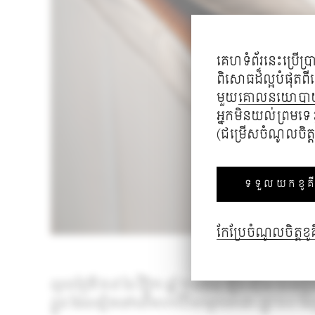
គេហទំព័រនេះប្រើប្រា
ពិសោធដ៏ល្អបំផុតព
មួយ
គោលនយោបា
អ្នក​មិនយល់ព្រមទេ 
(ជម្រើសចំណូលចិត្ត
ទទួលយកខូគី
កែប្រែចំណូលចិត្តខូគ
ល្ងាចថ្ងៃទី ២៩ ខែ វិច្ឆិកា ឆ្នាំ ២០២៤ ឡិច ស៊ឺស ប
ខ្លួន ដែលស្ថិតនៅលើមហាវិថីសម្តេចតេជោ (ផ្លូវ ៦០ ម៉ែ