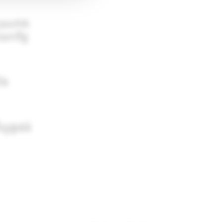
ប៉ុនហៅថា
យយកចិត្ត
ាំង
្អផូរផង់