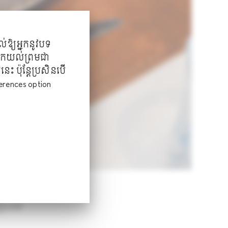
ល់ឱ្យ​អ្នកនូវបទ
្នកយល់ព្រមជា
ះ ប៉ុន្តែប្រសិនបើ​
erences option
ាញរបស់