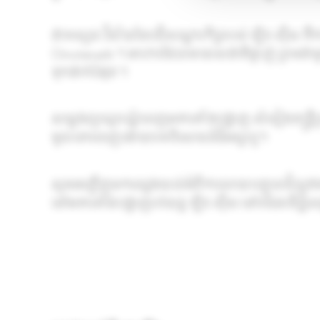
ជាទស្សនៈវិស័យនៃបដិសណ្ឋារកិច្ចរបស់ ឡិច ស៊ឺស គ
Omotenashi ។ អាហារដែលមានរសជាតិឆ្ងាញ់ ព្រមជាមួយ
ទុកដាក់បំផុត ។
សម្លេងព្យាណូរណ្ដំពេញអគារតាំងបង្ហាញ សំនៀងតន្ត
មូលពោរពេញដោយបទពិសោធន៍ដ៏អស្ចារ្យ។
សូមអញ្ជើញមកឈ្វេងយល់អំពីការលាយបញ្ចូលដ៏ល្អឥតខ្ច
នៅអគារតាំងបង្ហាញរថយន្ត ឡិច ស៊ឺស នៅរាជធានីភ្នំ