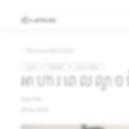
Back to Lexus News & Events
Local
Lifestyle
Lexus events
អាហារពេលល្ងា
Lexus Asia
29 Nov 2024