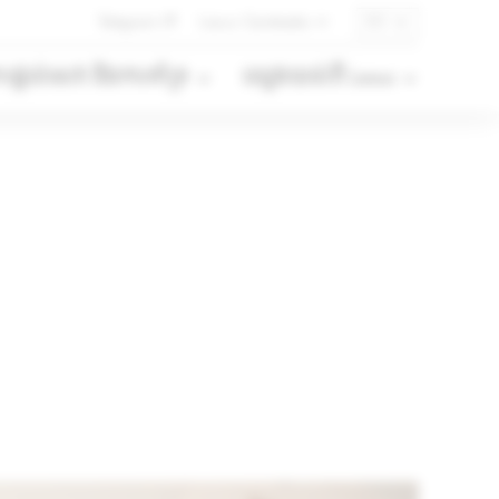
Telegram
Lexus Cambodia
KH
ារផ្តល់សេវា និងការគាំទ្រ
ឈ្វេងយល់ពី Lexus