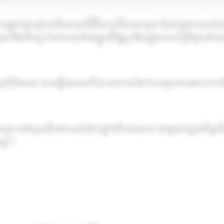
ឺការផ្តល់ជូននូវបទពិសោធន៍ដ៏វិសេសវិសាលមួយ ដែលក្នុងភាសាជ
នឹងសិល្បះនៃការតុបតែងម្ហូបដ៏ឆ្នៃប្រឌិតត្រូវបានបម្រើជូនដោ
្រីប្រគុំពិសេស បានធ្វើអោយបរិយាយកាសនៃការទទួលទានអាហារទ
ោះរវាងប្រណីតភាពលំដាប់ថ្នាក់ពិភពលោក ជាមួយវប្បធម៌ខ្មែរដ៏ល
ពេញ។