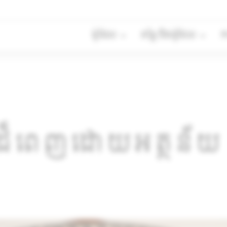
ម៉ូដែល
តម្លៃ និងម៉ូដែល
ក
ចដ៏ពេញដោយអត្ថន័យ