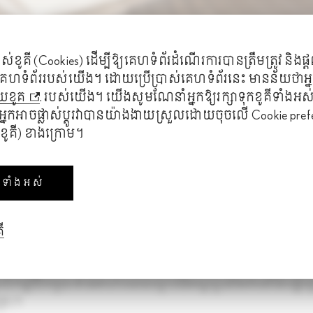
ស់ខូគី (Cookies) ដើម្បី​ឱ្យ​គេហទំព័រដំណើរការបានត្រឹមត្រូវ និងផ្ត
ីគេហទំព័ររបស់យើង។ ដោយប្រើប្រាស់គេហទំព័រនេះ មាន​ន័យ​ថាអ
យខូគ
. របស់យើង។ យើងសូមណែនាំ​អ្នកឱ្យរក្សាទុកខូគីទាំងអស់នេ
អ្នកអាចផ្លាស់ប្តូរវាបាន​យ៉ា​ង​ងាយស្រួលដោយចុចលើ Cookie pref
ខូគី) ខាងក្រោម។
ទាំងអស់
ី
ានរៀបចំកម្មវិធីទទួលទានអាហារពេលល្ងាចដ៏អស្ចារ្យនៅអគារតាំងបង្ហ
ត្រ)។